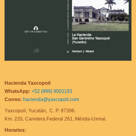
Hacienda Yaxcopoil
WhatsApp:
+52 (999) 9001193
Correo
:
hacienda@yaxcopoil.com
Yaxcopoil, Yucatán, C. P. 97396.
Km. 220, Carretera Federal 261, Mérida-Uxmal.
Horarios: